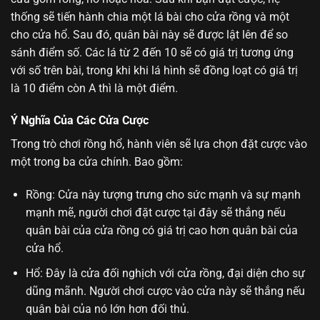
thống sẽ tiến hành chia một lá bài cho cửa rồng và một
cho cửa hổ. Sau đó, quân bài này sẽ được lật lên để so
sánh điểm số. Các lá từ 2 đến 10 sẽ có giá trị tương ứng
với số trên bài, trong khi khi lá hình sẽ đồng loạt có giá trị
là 10 điểm còn A thì là một điểm.
Ý Nghĩa Của Các Cửa Cược
Trong trò chơi rồng hổ, hành viên sẽ lựa chọn đặt cược vào
một trong ba cửa chính. Bao gồm:
Rồng: Cửa này tượng trưng cho sức mạnh và sự mạnh
mạnh mẽ, người chơi đặt cược tại đây sẽ thắng nếu
quân bài của cửa rồng có giá trị cao hơn quân bài của
cửa hổ.
Hổ: Đây là cửa đối nghịch với cửa rồng, đại diện cho sự
dũng mãnh. Người chơi cược vào cửa này sẽ thắng nếu
quân bài của nó lớn hơn đối thủ.