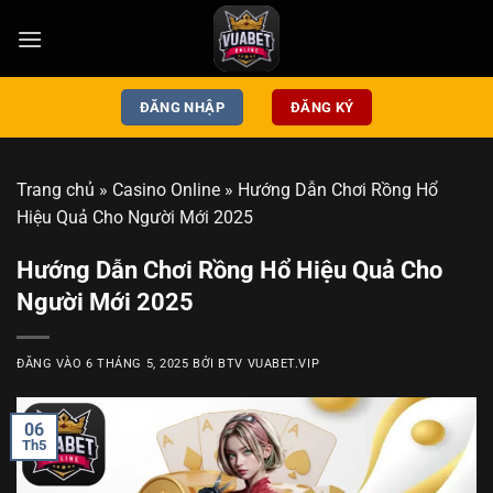
Bỏ
qua
nội
dung
ĐĂNG NHẬP
ĐĂNG KÝ
Trang chủ
»
Casino Online
»
Hướng Dẫn Chơi Rồng Hổ
Hiệu Quả Cho Người Mới 2025
Hướng Dẫn Chơi Rồng Hổ Hiệu Quả Cho
Người Mới 2025
ĐĂNG VÀO
6 THÁNG 5, 2025
BỞI
BTV VUABET.VIP
06
Th5