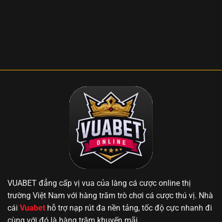
Tìm
Tốc
Cược
Hiểu
–
Hiệu
IM
Cơ
Quả
Sports
Hội
Vuabet
Trúng
Sảnh
Thưởng
Cược
Liên
Thể
Tục
Thao
Tốt
Nhất
VUABET đẳng cấp vị vua của làng cá cược online thị
trường Việt Nam với hàng trăm trò chơi cá cược thú vị. Nhà
cái
Vuabet
hỗ trợ nạp rút đa nền tảng, tốc độ cực nhanh đi
cùng với đó là hàng trăm khuyến mãi