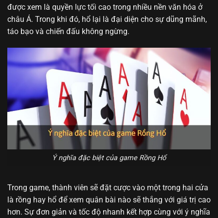
được xem là quyền lực tối cao trong nhiều nền văn hóa ở
châu Á. Trong khi đó, hổ lại là đại diện cho sự dũng mãnh,
táo bạo và chiến đấu không ngừng.
Ý nghĩa đặc biệt của game Rồng Hổ
Trong game, thành viên sẽ đặt cược vào một trong hai cửa
là rồng hay hổ để xem quân bài nào sẽ thắng với giá trị cao
hơn. Sự đơn giản và tốc độ nhanh kết hợp cùng với ý nghĩa