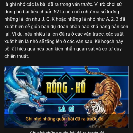
là ghi nhớ các lá bài đã ra trong ván trước. Vì trò chơi sử
dụng bộ bài tiêu chuẩn 52 lá nên nếu như mà số lượng
những lá lớn như J, Q, K hoặc những lá nhỏ như A, 2, 3 đã
xuất hiện sẽ giúp bạn dự đoán phần nào khả năng hắn còn
lại. Ví dụ, nếu nhiều lá lớn đã ra ở các ván trước, xác suất
xuất hiện lá nhỏ sẽ tăng lên ở các ván sau. Kế hoạch này
sẽ rất hiệu quả nếu bạn kiên nhẫn quan sát và có tư duy
chiến thuật.