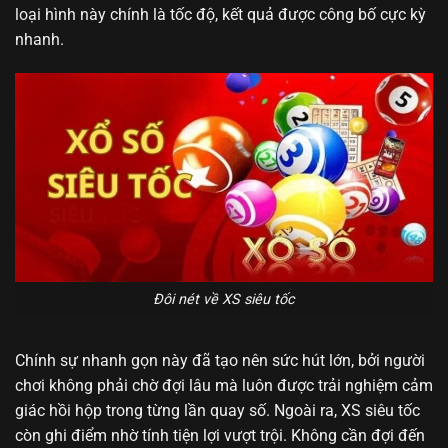
loại hình này chính là tốc độ, kết quả được công bố cực kỳ
nhanh.
Đôi nét về XS siêu tốc
Chính sự nhanh gọn này đã tạo nên sức hút lớn, bởi người
chơi không phải chờ đợi lâu mà luôn được trải nghiệm cảm
giác hồi hộp trong từng lần quay số. Ngoài ra, XS siêu tốc
còn ghi điểm nhờ tính tiện lợi vượt trội. Không cần đợi đến