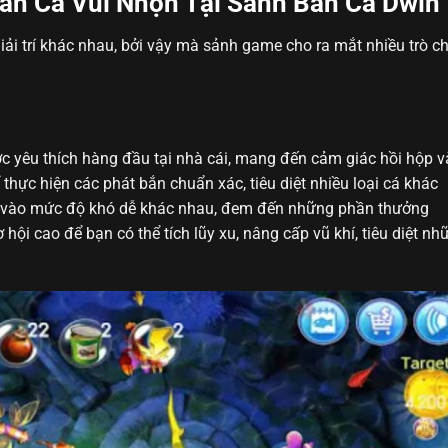
ắn Cá Vui Nhộn Tại Sảnh Bắn Cá Dwin
iải trí khác nhau, bởi vậy mà sảnh game cho ra mắt nhiều trò ch
c yêu thích hàng đầu tại nhà cái, mang đến cảm giác hồi hộp v
thực hiện các phát bắn chuẩn xác, tiêu diệt nhiều loại cá khác
tùy vào mức độ khó dễ khác nhau, đem đến những phần thưởng
 hội cao để bạn có thể tích lũy xu, nâng cấp vũ khí, tiêu diệt nh