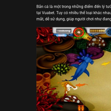
Bắn cá là một trong những điểm đến lý tưởn
tại
Vuabet
. Tuy có nhiều thể loại khác nh
mắt, dễ sử dụng, giúp người chơi như đang