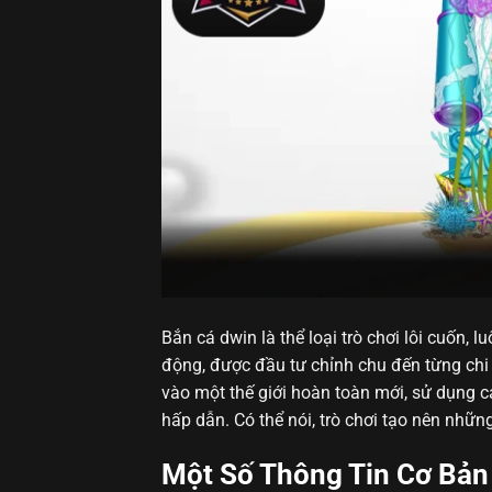
Bắn cá dwin
là thể loại trò chơi lôi cuốn,
động, được đầu tư chỉnh chu đến từng chi t
vào một thế giới hoàn toàn mới, sử dụng cá
hấp dẫn. Có thể nói, trò chơi tạo nên những
Một Số Thông Tin Cơ Bản