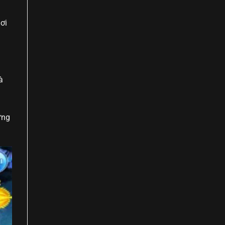
ơi
à
ững