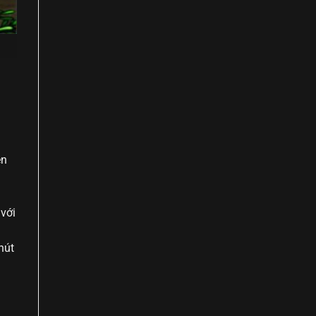
ên
 với
hút