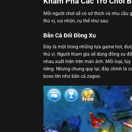
Khám Phá Các Trò Chơi B
Mỗi người chơi sẽ có sở thích và nhu cầu g
thú vị, vui nhộn, cụ thể như sau:
Bắn Cá Đổi Đồng Xu
Đây là một trong những tựa game hot, đượ
thú vị. Người tham gia sẽ dùng đồng xu để 
nhau xuất hiện trên màn ảnh. Mỗi loại, 
riêng. Nhưng chung quy lại, đây chính là cơ
boss lớn như
bắn cá zagoo
.