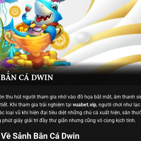
 luôn thu hút người tham gia nhờ vào đồ họa bắt mắt, âm thanh s
iết. Khi tham gia trải nghiệm tại
vuabet.vip
, người chơi như lạc
c loại vũ khí hiện đại tiêu diệt những chú cá xuất hiện, săn thư
 phút giây giải trí đầy thư giãn nhưng cũng vô cùng kịch tính.
 Về Sảnh Bắn Cá Dwin