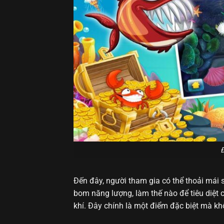
Đ
Đến đây, người tham gia có thể thoải mái 
bom năng lượng, làm thế nào để tiêu diệt
khí. Đây chính là một điểm đặc biệt mà kh